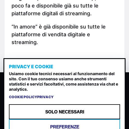
poco fa e disponibile già su tutte le
piattaforme digitali di streaming.
“In amore” è già disponibile su tutte le
piattaforme di vendita digitale e
streaming.
PRIVACY E COOKIE
Usiamo cookie tecnici necessari al funzionamento del
sito. Con il tuo consenso usiamo anche strumenti
CLASSIFICA INDIE
statistici e servizi facoltativi, come assistenza via chat e
analytics.
Classifica per indice di gradimento generata dall analisi di
uscite, streaming web e rilevamenti radio.
COOKIE POLICY
PRIVACY
CONTATTA
CHI SIAMO
SOLO NECESSARI
TERMINI E CONDIZIONI
PRIVACY POLICY
PREFERENZE