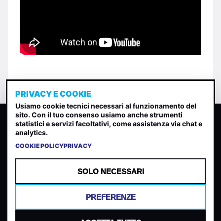
PRIVACY E COOKIE
Usiamo cookie tecnici necessari al funzionamento del
sito. Con il tuo consenso usiamo anche strumenti
CLASSIFICA INDIE
statistici e servizi facoltativi, come assistenza via chat e
analytics.
Classifica per indice di gradimento generata dall analisi di
uscite, streaming web e rilevamenti radio.
COOKIE POLICY
PRIVACY
CONTATTA
CHI SIAMO
SOLO NECESSARI
TERMINI E CONDIZIONI
PRIVACY POLICY
PREFERENZE
COOKIES
PREFERENZE COOKIES