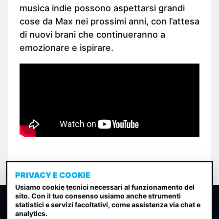
musica indie possono aspettarsi grandi
cose da Max nei prossimi anni, con l’attesa
di nuovi brani che continueranno a
emozionare e ispirare.
PRIVACY E COOKIE
Usiamo cookie tecnici necessari al funzionamento del
sito. Con il tuo consenso usiamo anche strumenti
CLASSIFICA INDIE
statistici e servizi facoltativi, come assistenza via chat e
analytics.
Classifica per indice di gradimento generata dall analisi di