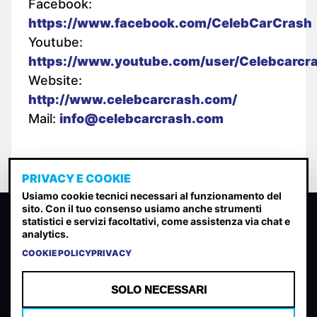
Facebook:
https://www.facebook.com/CelebCarCrash
Youtube:
https://www.youtube.com/user/Celebcarcr
Website:
http://www.celebcarcrash.com/
Mail:
info@celebcarcrash.com
PRIVACY E COOKIE
Usiamo cookie tecnici necessari al funzionamento del
sito. Con il tuo consenso usiamo anche strumenti
CLASSIFICA INDIE
statistici e servizi facoltativi, come assistenza via chat e
analytics.
Classifica per indice di gradimento generata dall analisi di
uscite, streaming web e rilevamenti radio.
COOKIE POLICY
PRIVACY
CONTATTA
CHI SIAMO
SOLO NECESSARI
TERMINI E CONDIZIONI
PRIVACY POLICY