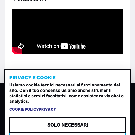
PRIVACY E COOKIE
Usiamo cookie tecnici necessari al funzionamento del
sito. Con il tuo consenso usiamo anche strumenti
CLASSIFICA INDIE
statistici e servizi facoltativi, come assistenza via chat e
analytics.
Classifica per indice di gradimento generata dall analisi di
uscite, streaming web e rilevamenti radio.
COOKIE POLICY
PRIVACY
CONTATTA
CHI SIAMO
SOLO NECESSARI
TERMINI E CONDIZIONI
PRIVACY POLICY