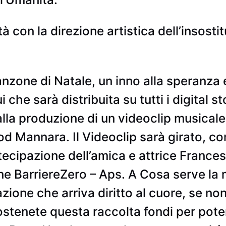
 con la direzione artistica dell’insosti
zone di Natale, un inno alla speranza e
i che sarà distribuita su tutti i digital 
a produzione di un videoclip musicale 
d Mannara. Il Videoclip sarà girato, co
tecipazione dell’amica e attrice France
e BarriereZero – Aps. A Cosa serve la m
ione che arriva diritto al cuore, se no
ostenete questa raccolta fondi per pot