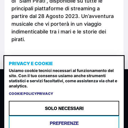
di “Siam Pirati”, disponibile su tutte le
principali piattaforme di streaming a
partire dal 28 Agosto 2023. Un’avventura
musicale che vi porterà in un viaggio
indimenticabile tra i mari e le storie dei
pirati.
PRIVACY E COOKIE
Usiamo cookie tecnici necessari al funzionamento del
sito. Con il tuo consenso usiamo anche strumenti
CLASSIFICA INDIE
statistici e servizi facoltativi, come assistenza via chat e
analytics.
Classifica per indice di gradimento generata dall analisi di
uscite, streaming web e rilevamenti radio.
COOKIE POLICY
PRIVACY
CONTATTA
CHI SIAMO
SOLO NECESSARI
TERMINI E CONDIZIONI
PRIVACY POLICY
PREFERENZE