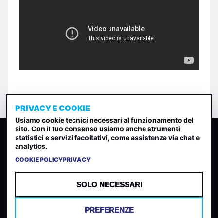
PRIVACY E COOKIE
Usiamo cookie tecnici necessari al funzionamento del
sito. Con il tuo consenso usiamo anche strumenti
CLASSIFICA INDIE
statistici e servizi facoltativi, come assistenza via chat e
analytics.
Classifica per indice di gradimento generata dall analisi di
uscite, streaming web e rilevamenti radio.
COOKIE POLICY
PRIVACY
CONTATTA
CHI SIAMO
SOLO NECESSARI
TERMINI E CONDIZIONI
PRIVACY POLICY
PREFERENZE