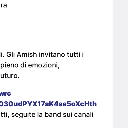
ura
. Gli Amish invitano tutti i
e pieno di emozioni,
uturo.
Awc
ack/030udPYX17sK4sa5oXcHth
ti, seguite la band sui canali