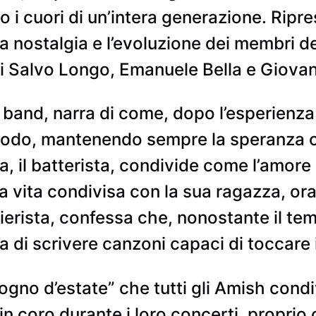
o i cuori di un’intera generazione. Rip
e la nostalgia e l’evoluzione dei membri
di Salvo Longo, Emanuele Bella e Giovan
a band, narra di come, dopo l’esperienz
chiodo, mantenendo sempre la speranza 
a, il batterista, condivide come l’amore 
na vita condivisa con la sua ragazza, or
tastierista, confessa che, nonostante il 
a di scrivere canzoni capaci di toccare 
sogno d’estate” che tutti gli Amish condi
n coro durante i loro concerti, propri