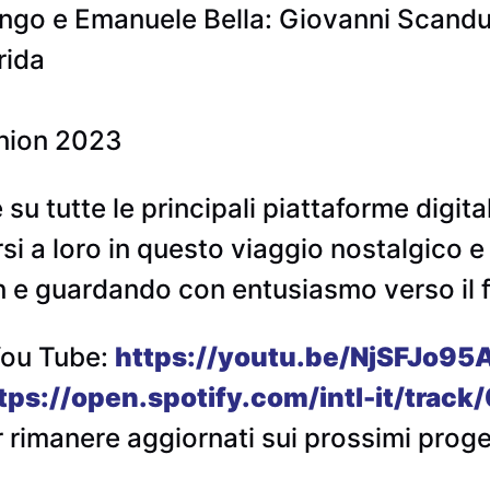
ongo e Emanuele Bella: Giovanni Scand
rida
nion 2023
u tutte le principali piattaforme digitali
rsi a loro in questo viaggio nostalgico 
n e guardando con entusiasmo verso il f
You Tube:
https://youtu.be/NjSFJo95
tps://open.spotify.com/intl-it/tr
r rimanere aggiornati sui prossimi proget