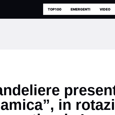
TOP100
EMERGENTI
VIDEO
ndeliere present
amica”, in rotaz