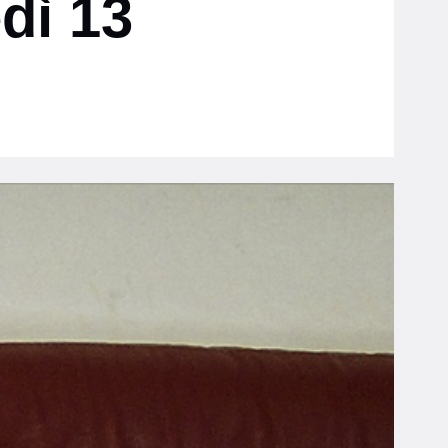
dì 13