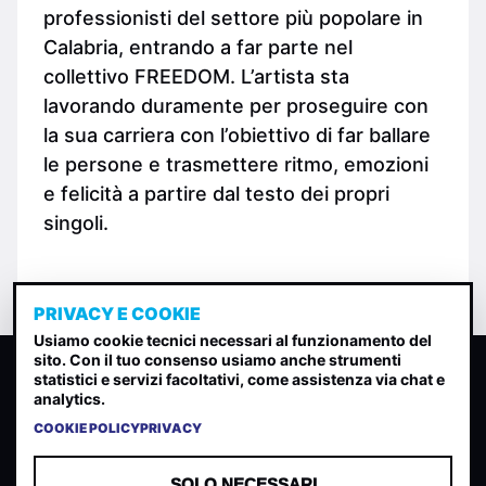
professionisti del settore più popolare in
Calabria, entrando a far parte nel
collettivo FREEDOM. L’artista sta
lavorando duramente per proseguire con
la sua carriera con l’obiettivo di far ballare
le persone e trasmettere ritmo, emozioni
e felicità a partire dal testo dei propri
singoli.
PRIVACY E COOKIE
Usiamo cookie tecnici necessari al funzionamento del
sito. Con il tuo consenso usiamo anche strumenti
CLASSIFICA INDIE
statistici e servizi facoltativi, come assistenza via chat e
analytics.
Classifica per indice di gradimento generata dall analisi di
uscite, streaming web e rilevamenti radio.
COOKIE POLICY
PRIVACY
CONTATTA
CHI SIAMO
SOLO NECESSARI