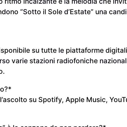
suo ritmo incalzante e la melodia che invi
endono “Sotto il Sole d’Estate” una candi
isponibile su tutte le piattaforme digita
 varie stazioni radiofoniche nazionali,
o.
no?*
r l’ascolto su Spotify, Apple Music, YouT