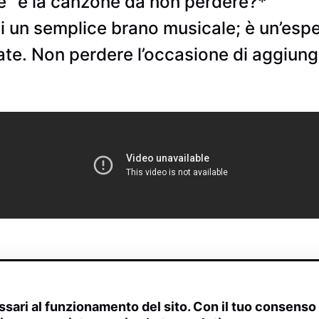
te” è la canzone da non perdere?*
 di un semplice brano musicale; è un’esp
state. Non perdere l’occasione di aggiun
sari al funzionamento del sito. Con il tuo consens