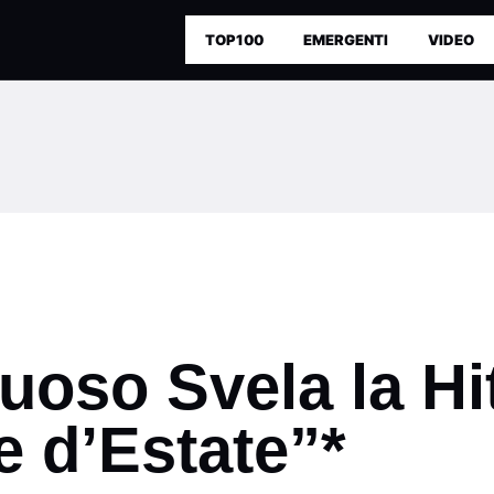
TOP100
EMERGENTI
VIDEO
oso Svela la Hit
e d’Estate”*