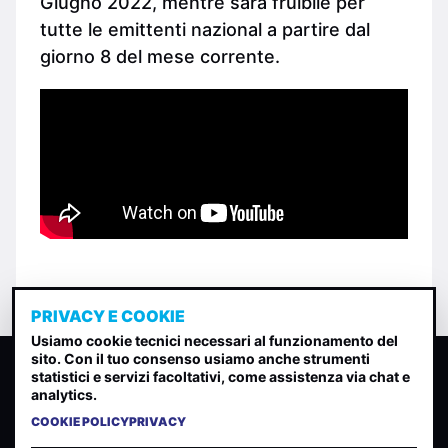
Giugno 2022, mentre sarà fruibile per
tutte le emittenti nazional a partire dal
giorno 8 del mese corrente.
PRIVACY E COOKIE
Usiamo cookie tecnici necessari al funzionamento del
sito. Con il tuo consenso usiamo anche strumenti
CLASSIFICA INDIE
statistici e servizi facoltativi, come assistenza via chat e
analytics.
Classifica per indice di gradimento generata dall analisi di
uscite, streaming web e rilevamenti radio.
COOKIE POLICY
PRIVACY