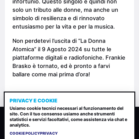
infortunio. Questo singolo è quindi non
solo un tributo alle donne, ma anche un
simbolo di resilienza e di rinnovato
entusiasmo per la vita e per la musica.
Non perdetevi l’uscita di “La Donna
Atomica” il 9 Agosto 2024 su tutte le
piattaforme digitali e radiofoniche. Frankie
Brasko è tornato, ed è pronto a farvi
ballare come mai prima d’ora!
PRIVACY E COOKIE
Usiamo cookie tecnici necessari al funzionamento del
sito. Con il tuo consenso usiamo anche strumenti
CLASSIFICA INDIE
statistici e servizi facoltativi, come assistenza via chat e
analytics.
Classifica per indice di gradimento generata dall analisi di
uscite, streaming web e rilevamenti radio.
COOKIE POLICY
PRIVACY