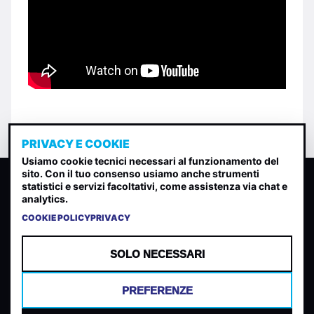
PRIVACY E COOKIE
Usiamo cookie tecnici necessari al funzionamento del
sito. Con il tuo consenso usiamo anche strumenti
CLASSIFICA INDIE
statistici e servizi facoltativi, come assistenza via chat e
analytics.
Classifica per indice di gradimento generata dall analisi di
uscite, streaming web e rilevamenti radio.
COOKIE POLICY
PRIVACY
CONTATTA
CHI SIAMO
SOLO NECESSARI
TERMINI E CONDIZIONI
PRIVACY POLICY
PREFERENZE
COOKIES
PREFERENZE COOKIES