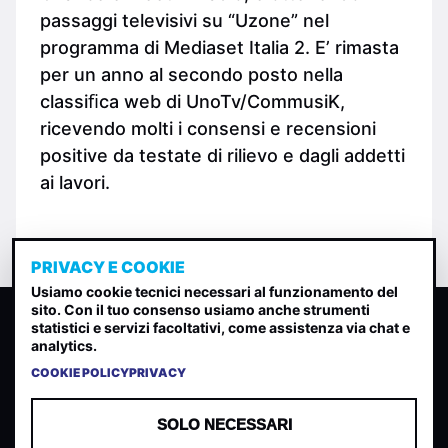
passaggi televisivi su “Uzone” nel
programma di Mediaset Italia 2. E’ rimasta
per un anno al secondo posto nella
classiﬁca web di UnoTv/CommusiK,
ricevendo molti i consensi e recensioni
positive da testate di rilievo e dagli addetti
ai lavori.
PRIVACY E COOKIE
Usiamo cookie tecnici necessari al funzionamento del
sito. Con il tuo consenso usiamo anche strumenti
CLASSIFICA INDIE
statistici e servizi facoltativi, come assistenza via chat e
analytics.
Classifica per indice di gradimento generata dall analisi di
uscite, streaming web e rilevamenti radio.
COOKIE POLICY
PRIVACY
CONTATTA
CHI SIAMO
SOLO NECESSARI