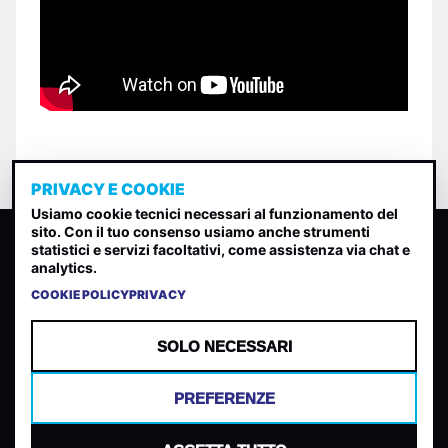
PRIVACY E COOKIE
Usiamo cookie tecnici necessari al funzionamento del
sito. Con il tuo consenso usiamo anche strumenti
CLASSIFICA INDIE
statistici e servizi facoltativi, come assistenza via chat e
analytics.
Classifica per indice di gradimento generata dall analisi di
uscite, streaming web e rilevamenti radio.
COOKIE POLICY
PRIVACY
CONTATTA
CHI SIAMO
SOLO NECESSARI
TERMINI E CONDIZIONI
PRIVACY POLICY
PREFERENZE
COOKIES
PREFERENZE COOKIES