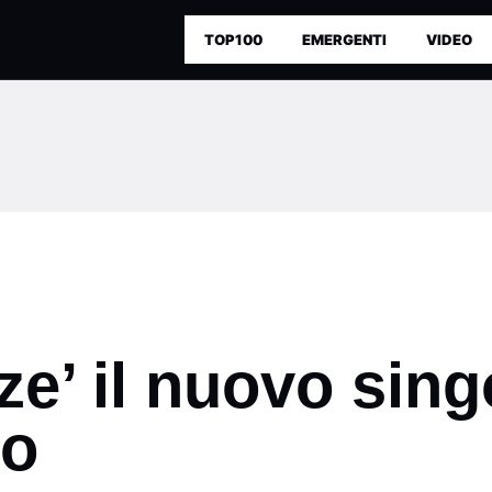
TOP100
EMERGENTI
VIDEO
e’ il nuovo sing
co