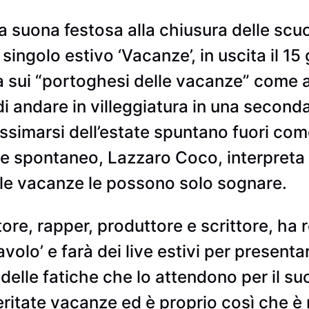
 suona festosa alla chiusura delle scuo
ingolo estivo ‘Vacanze’, in uscita il 15 
za sui “portoghesi delle vacanze” come 
 di andare in villeggiatura in una secon
simarsi dell’estate spuntano fuori come 
e spontaneo, Lazzaro Coco, interpreta la
le vacanze le possono solo sognare.
ore, rapper, produttore e scrittore, ha
avolo’ e farà dei live estivi per presenta
delle fatiche che lo attendono per il su
eritate vacanze ed è proprio così che è 