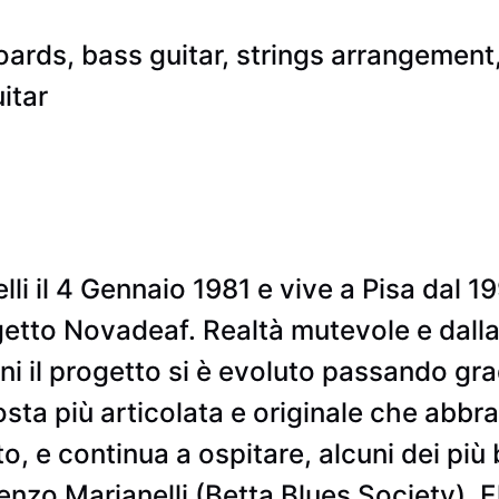
oards, bass guitar, strings arrangemen
itar
li il 4 Gennaio 1981 e vive a Pisa dal 1
getto Novadeaf. Realtà mutevole e dall
ni il progetto si è evoluto passando gra
sta più articolata e originale che abbrac
to, e continua a ospitare, alcuni dei più b
renzo Marianelli (Betta Blues Society), E