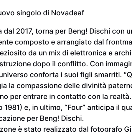
nuovo singolo di Novadeaf
 dal 2017, torna per Beng! Dischi con u
ramente composto e arrangiato dal front
ziosito da un mix di elettronica e archi.
costruzione dopo il conflitto. Con immag
universo conforta i suoi figli smarriti. “
 la compassione delle divinità paterne
o per entrare in contatto con la realtà.
 1981) e, in ultimo, “Four” anticipa il q
cazione per Beng! Dischi.
zone è stato realizzato dal fotografo 