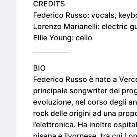
CREDITS
Federico Russo: vocals, keyb
Lorenzo Marianelli: electric gu
Ellie Young: cello
___________
BIO
Federico Russo è nato a Vercel
principale songwriter del pro
evoluzione, nel corso degli an
rock delle origini ad una propo
l’elettronica. Ha inoltre ospita
pisana e livornese, tra cui Lo