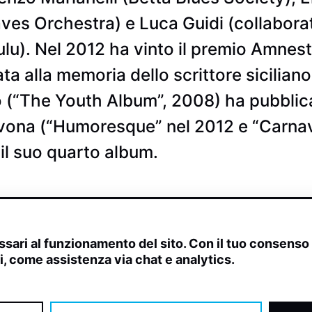
aves Orchestra) e Luca Guidi (collabor
u). Nel 2012 ha vinto il premio Amnesty
a alla memoria dello scrittore sicilia
o (“The Youth Album”, 2008) ha pubblic
vona (“Humoresque” nel 2012 e “Carnav
il suo quarto album.
sari al funzionamento del sito. Con il tuo consens
ivi, come assistenza via chat e analytics.