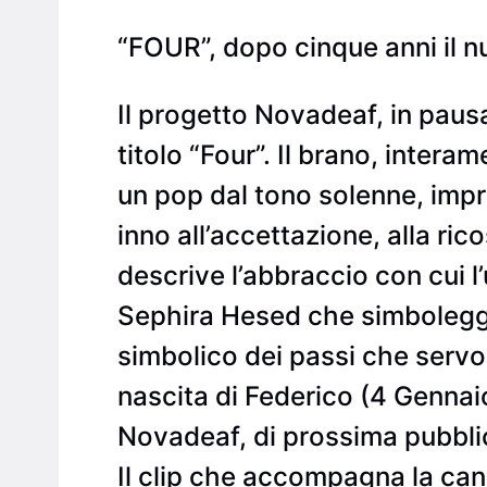
“FOUR”, dopo cinque anni il 
Il progetto Novadeaf, in pausa
titolo “Four”. Il brano, inte
un pop dal tono solenne, impre
inno all’accettazione, alla ri
descrive l’abbraccio con cui l’
Sephira Hesed che simboleggia
simbolico dei passi che servon
nascita di Federico (4 Gennaio
Novadeaf, di prossima pubbli
Il clip che accompagna la can