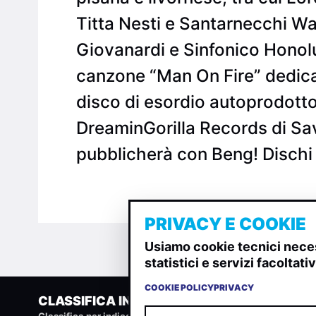
Titta Nesti e Santarnecchi W
Giovanardi e Sinfonico Honolul
canzone “Man On Fire” dedicat
disco di esordio autoprodott
DreaminGorilla Records di Sa
pubblicherà con Beng! Dischi 
PRIVACY E COOKIE
Usiamo cookie tecnici neces
statistici e servizi facoltat
COOKIE POLICY
PRIVACY
CLASSIFICA INDIE