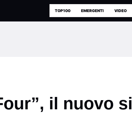
TOP100
EMERGENTI
VIDEO
our”, il nuovo s