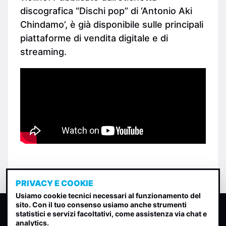
discografica “Dischi pop” di ‘Antonio Aki
Chindamo’, è già disponibile sulle principali
piattaforme di vendita digitale e di
streaming.
PRIVACY E COOKIE
Usiamo cookie tecnici necessari al funzionamento del
sito. Con il tuo consenso usiamo anche strumenti
CLASSIFICA INDIE
statistici e servizi facoltativi, come assistenza via chat e
analytics.
Classifica per indice di gradimento generata dall analisi di