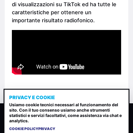
di visualizzazioni su TikTok ed ha tutte le
caratteristiche per ottenere un
importante risultato radiofonico.
PRIVACY E COOKIE
Usiamo cookie tecnici necessari al funzionamento del
sito. Con il tuo consenso usiamo anche strumenti
CLASSIFICA INDIE
statistici e servizi facoltativi, come assistenza via chat e
analytics.
Classifica per indice di gradimento generata dall analisi di
uscite, streaming web e rilevamenti radio.
COOKIE POLICY
PRIVACY