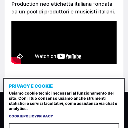
Production neo etichetta italiana fondata
da un pool di produttori e musicisti italiani.
PRIVACY E COOKIE
Usiamo cookie tecnici necessari al funzionamento del
sito. Con il tuo consenso usiamo anche strumenti
CLASSIFICA INDIE
statistici e servizi facoltativi, come assistenza via chat e
analytics.
Classifica per indice di gradimento generata dall analisi di
uscite, streaming web e rilevamenti radio.
COOKIE POLICY
PRIVACY
CONTATTA
CHI SIAMO