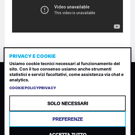
PRIVACY E COOKIE
Usiamo cookie tecnici necessari al funzionamento del
sito. Con il tuo consenso usiamo anche strumenti
CLASSIFICA INDIE
statistici e servizi facoltativi, come assistenza via chat e
analytics.
Classifica per indice di gradimento generata dall analisi di
uscite, streaming web e rilevamenti radio.
COOKIE POLICY
PRIVACY
CONTATTA
CHI SIAMO
SOLO NECESSARI
TERMINI E CONDIZIONI
PRIVACY POLICY
PREFERENZE
COOKIES
PREFERENZE COOKIES
ACCETTA TUTTO