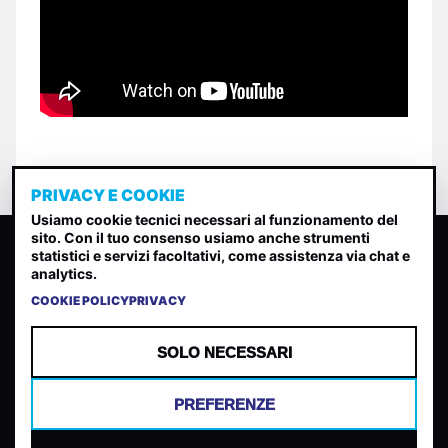
PRIVACY E COOKIE
Usiamo cookie tecnici necessari al funzionamento del
sito. Con il tuo consenso usiamo anche strumenti
CLASSIFICA INDIE
statistici e servizi facoltativi, come assistenza via chat e
analytics.
Classifica per indice di gradimento generata dall analisi di
uscite, streaming web e rilevamenti radio.
COOKIE POLICY
PRIVACY
CONTATTA
CHI SIAMO
SOLO NECESSARI
TERMINI E CONDIZIONI
PRIVACY POLICY
PREFERENZE
COOKIES
PREFERENZE COOKIES