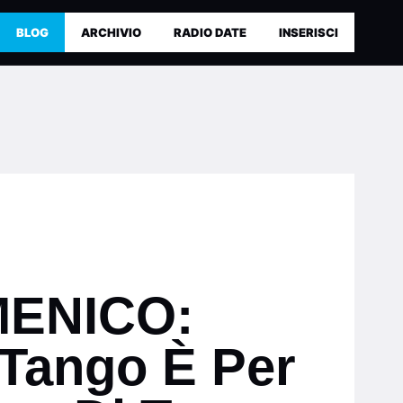
BLOG
ARCHIVIO
RADIO DATE
INSERISCI
ENICO:
 Tango È Per