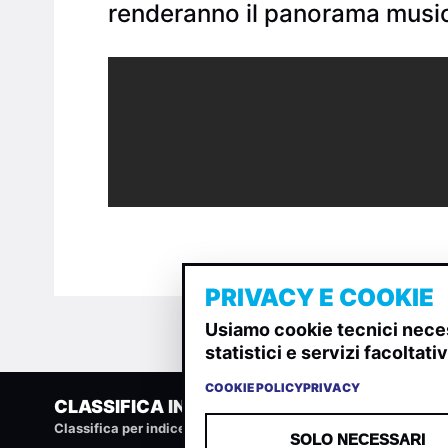
renderanno il panorama musica
PRIVACY E COOKIE
Usiamo cookie tecnici neces
statistici e servizi facoltat
COOKIE POLICY
PRIVACY
CLASSIFICA INDIE
Classifica per indice di gradimento generata dall analisi di u
SOLO NECESSARI