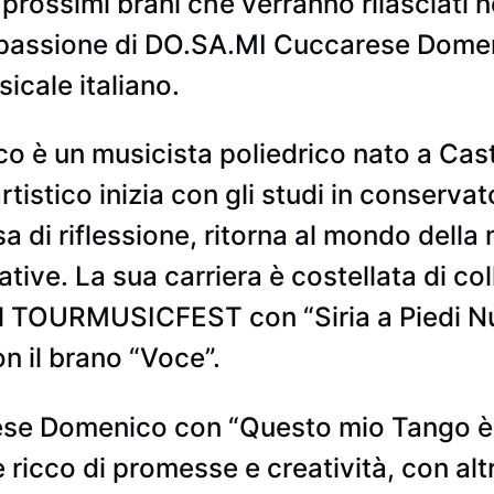
 prossimi brani che verranno rilasciati n
passione di DO.SA.MI Cuccarese Domenic
cale italiano.
è un musicista poliedrico nato a Caste
tistico inizia con gli studi in conservat
 di riflessione, ritorna al mondo della
ative. La sua carriera è costellata di co
l TOURMUSICFEST con “Siria a Piedi Nud
n il brano “Voce”.
rese Domenico con “Questo mio Tango è
ricco di promesse e creatività, con altr