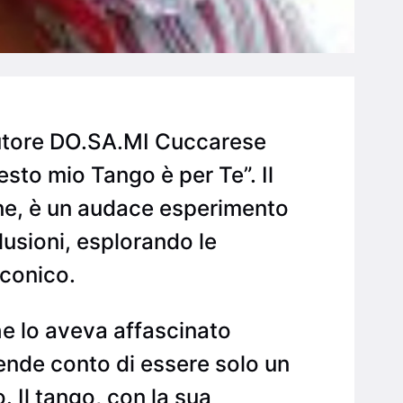
autore DO.SA.MI Cuccarese
sto mio Tango è per Te”. Il
liane, è un audace esperimento
lusioni, esplorando le
iconico.
he lo aveva affascinato
 rende conto di essere solo un
 Il tango, con la sua