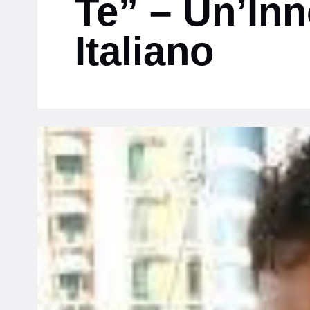
Te” – Un’In
Italiano