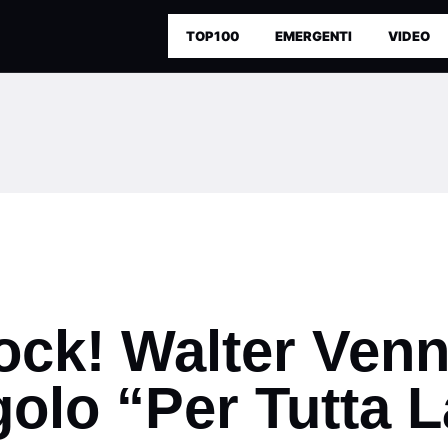
TOP100
EMERGENTI
VIDEO
ock! Walter Venn
golo “Per Tutta 