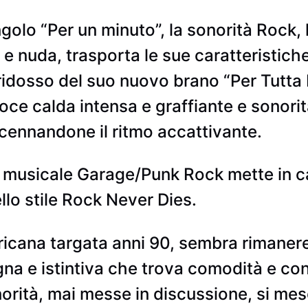
golo “Per un minuto”, la sonorità Rock, l
 nuda, trasporta le sue caratteristiche
ridosso del suo nuovo brano “Per Tutta 
voce calda intensa e graffiante e sonori
ccennandone il ritmo accattivante.
 musicale Garage/Punk Rock mette in c
ello stile Rock Never Dies.
icana targata anni 90, sembra rimanere
na e istintiva che trova comodità e conf
onorità, mai messe in discussione, si m