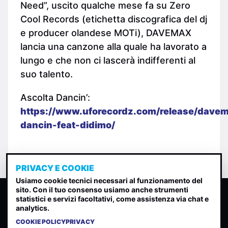
Need”, uscito qualche mese fa su Zero
Cool Records (etichetta discografica del dj
e producer olandese MOTi), DAVEMAX
lancia una canzone alla quale ha lavorato a
lungo e che non ci lascerà indifferenti al
suo talento.
Ascolta Dancin’:
https://www.uforecordz.com/release/dave
dancin-feat-didimo/
PRIVACY E COOKIE
Usiamo cookie tecnici necessari al funzionamento del
sito. Con il tuo consenso usiamo anche strumenti
CLASSIFICA INDIE
statistici e servizi facoltativi, come assistenza via chat e
analytics.
Classifica per indice di gradimento generata dall analisi di
uscite, streaming web e rilevamenti radio.
COOKIE POLICY
PRIVACY