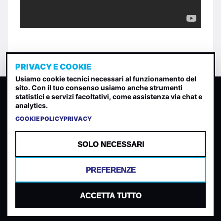
PRIVACY E COOKIE
Usiamo cookie tecnici necessari al funzionamento del
sito. Con il tuo consenso usiamo anche strumenti
CLASSIFICA INDIE
statistici e servizi facoltativi, come assistenza via chat e
analytics.
Classifica per indice di gradimento generata dall analisi di
uscite, streaming web e rilevamenti radio.
COOKIE POLICY
PRIVACY
CONTATTA
CHI SIAMO
SOLO NECESSARI
TERMINI E CONDIZIONI
PRIVACY POLICY
PREFERENZE
COOKIES
PREFERENZE COOKIES
ACCETTA TUTTO
© 2026 Mantovani Europe SL