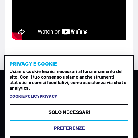
PRIVACY E COOKIE
Usiamo cookie tecnici necessari al funzionamento del
sito. Con il tuo consenso usiamo anche strumenti
CLASSIFICA INDIE
statistici e servizi facoltativi, come assistenza via chat e
analytics.
Classifica per indice di gradimento generata dall analisi di
uscite, streaming web e rilevamenti radio.
COOKIE POLICY
PRIVACY
CONTATTA
CHI SIAMO
SOLO NECESSARI
TERMINI E CONDIZIONI
PRIVACY POLICY
PREFERENZE
COOKIES
PREFERENZE COOKIES