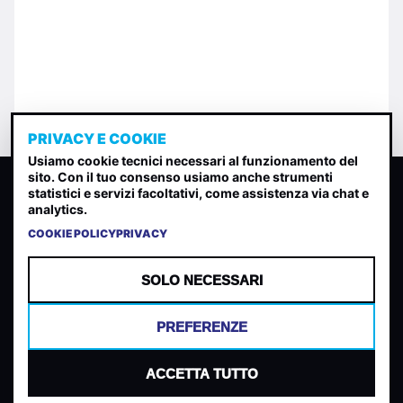
PRIVACY E COOKIE
Usiamo cookie tecnici necessari al funzionamento del
sito. Con il tuo consenso usiamo anche strumenti
CLASSIFICA INDIE
statistici e servizi facoltativi, come assistenza via chat e
analytics.
Classifica per indice di gradimento generata dall analisi di
uscite, streaming web e rilevamenti radio.
COOKIE POLICY
PRIVACY
CONTATTA
CHI SIAMO
SOLO NECESSARI
TERMINI E CONDIZIONI
PRIVACY POLICY
PREFERENZE
COOKIES
PREFERENZE COOKIES
ACCETTA TUTTO
© 2026 Mantovani Europe SL