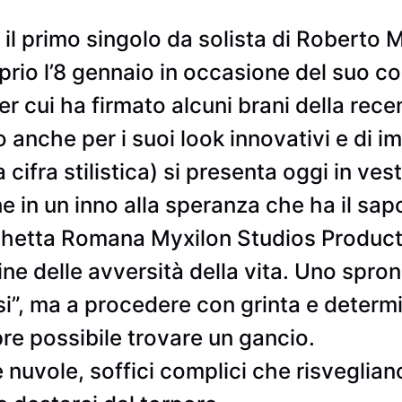
 il primo singolo da solista di Roberto
rio l’8 gennaio in occasione del suo 
er cui ha firmato alcuni brani della rece
o anche per i suoi look innovativi e di i
a cifra stilistica) si presenta oggi in ve
ne in un inno alla speranza che ha il sap
ichetta Romana Myxilon Studios Producti
ine delle avversità della vita. Uno spro
i”, ma a procedere con grinta e determ
re possibile trovare un gancio.
 nuvole, soffici complici che risvegliano