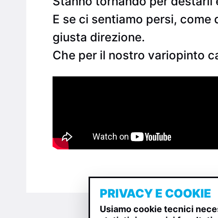
Stanno tornando per destarli e
E se ci sentiamo persi, come d
giusta direzione.
Che per il nostro variopinto c
PRIVACY E COOKIE
Usiamo cookie tecnici neces