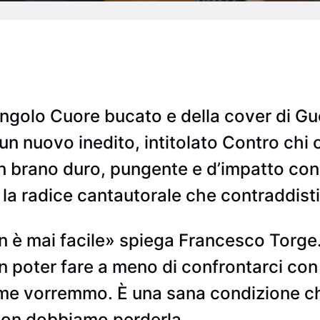
ingolo Cuore bucato e della cover di Gu
un nuovo inedito, intitolato Contro chi 
 Un brano duro, pungente e d’impatto co
a radice cantautorale che contraddistin
on è mai facile» spiega Francesco Torge.
n poter fare a meno di confrontarci con 
ome vorremmo. È una sana condizione ch
 non dobbiamo perderla.