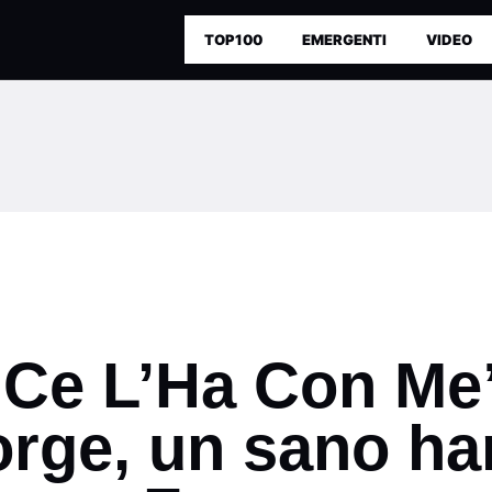
TOP100
EMERGENTI
VIDEO
 Ce L’Ha Con Me”
orge, un sano h