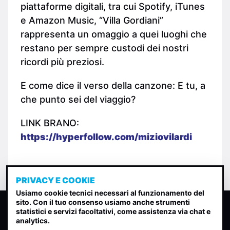
piattaforme digitali, tra cui Spotify, iTunes
e Amazon Music, “Villa Gordiani”
rappresenta un omaggio a quei luoghi che
restano per sempre custodi dei nostri
ricordi più preziosi.
E come dice il verso della canzone: E tu, a
che punto sei del viaggio?
LINK BRANO:
https://hyperfollow.com/miziovilardi
PRIVACY E COOKIE
Usiamo cookie tecnici necessari al funzionamento del
sito. Con il tuo consenso usiamo anche strumenti
CLASSIFICA INDIE
statistici e servizi facoltativi, come assistenza via chat e
analytics.
Classifica per indice di gradimento generata dall analisi di
uscite, streaming web e rilevamenti radio.