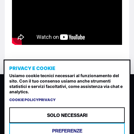
PRIVACY E COOKIE
Usiamo cookie tecnici necessari al funzionamento del
sito. Con il tuo consenso usiamo anche strumenti
CLASSIFICA INDIE
statistici e servizi facoltativi, come assistenza via chat e
analytics.
Classifica per indice di gradimento generata dall analisi di
uscite, streaming web e rilevamenti radio.
COOKIE POLICY
PRIVACY
CONTATTA
CHI SIAMO
SOLO NECESSARI
TERMINI E CONDIZIONI
PRIVACY POLICY
PREFERENZE