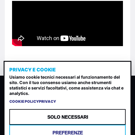
PRIVACY E COOKIE
Usiamo cookie tecnici necessari al funzionamento del
sito. Con il tuo consenso usiamo anche strumenti
CLASSIFICA INDIE
statistici e servizi facoltativi, come assistenza via chat e
analytics.
Classifica per indice di gradimento generata dall analisi di
uscite, streaming web e rilevamenti radio.
COOKIE POLICY
PRIVACY
CONTATTA
CHI SIAMO
SOLO NECESSARI
TERMINI E CONDIZIONI
PRIVACY POLICY
PREFERENZE