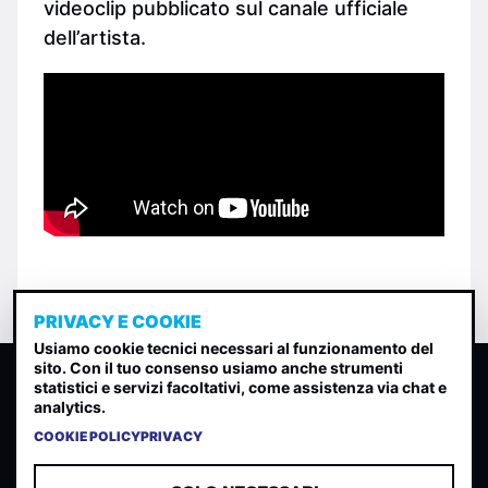
videoclip pubblicato sul canale ufficiale
dell’artista.
PRIVACY E COOKIE
Usiamo cookie tecnici necessari al funzionamento del
sito. Con il tuo consenso usiamo anche strumenti
CLASSIFICA INDIE
statistici e servizi facoltativi, come assistenza via chat e
analytics.
Classifica per indice di gradimento generata dall analisi di
uscite, streaming web e rilevamenti radio.
COOKIE POLICY
PRIVACY
CONTATTA
CHI SIAMO