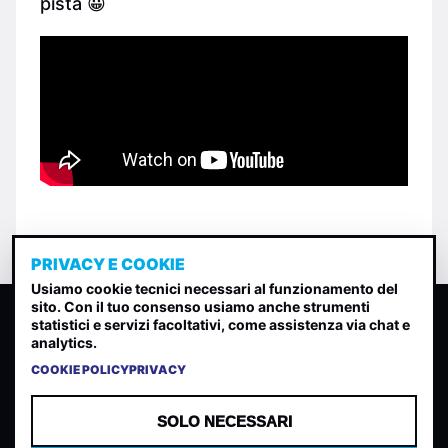
pista 😀
PRIVACY E COOKIE
Usiamo cookie tecnici necessari al funzionamento del
sito. Con il tuo consenso usiamo anche strumenti
CLASSIFICA INDIE
statistici e servizi facoltativi, come assistenza via chat e
analytics.
Classifica per indice di gradimento generata dall analisi di
uscite, streaming web e rilevamenti radio.
COOKIE POLICY
PRIVACY
CONTATTA
CHI SIAMO
SOLO NECESSARI