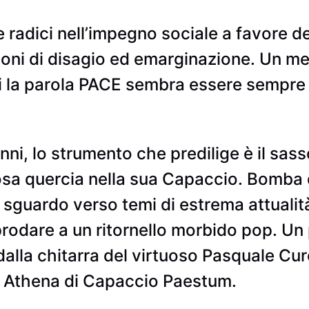
adici nell’impegno sociale a favore dei c
zioni di disagio ed emarginazione. Un 
i la parola PACE sembra essere sempre 
anni, lo strumento che predilige è il sas
osa quercia nella sua Capaccio. Bomba 
o sguardo verso temi di estrema attualità
approdare a un ritornello morbido pop. U
 dalla chitarra del virtuoso Pasquale Cur
io Athena di Capaccio Paestum.