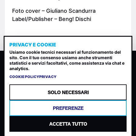
Foto cover – Giuliano Scandurra
Label/Publisher – Beng! Dischi
PRIVACY E COOKIE
Usiamo cookie tecnici necessari al funzionamento del
sito. Con il tuo consenso usiamo anche strumenti
CLASSIFICA INDIE
statistici e servizi facoltativi, come assistenza via chat e
analytics.
Classifica per indice di gradimento generata dall analisi di
uscite, streaming web e rilevamenti radio.
COOKIE POLICY
PRIVACY
CONTATTA
CHI SIAMO
SOLO NECESSARI
TERMINI E CONDIZIONI
PRIVACY POLICY
PREFERENZE
COOKIES
PREFERENZE COOKIES
ACCETTA TUTTO
© 2026 Mantovani Europe SL