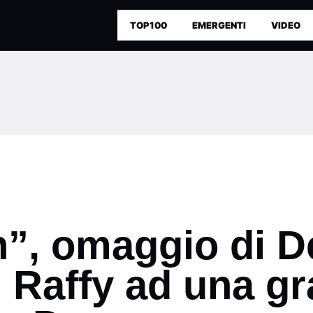
TOP100
EMERGENTI
VIDEO
”, omaggio di D
 Raffy ad una g