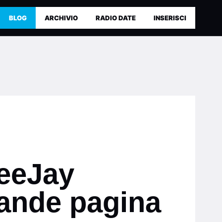
BLOG
ARCHIVIO
RADIO DATE
INSERISCI
eeJay
rande pagina