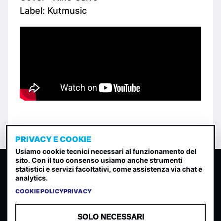
Label: Kutmusic
PRIVACY E COOKIE
Usiamo cookie tecnici necessari al funzionamento del
sito. Con il tuo consenso usiamo anche strumenti
CLASSIFICA INDIE
statistici e servizi facoltativi, come assistenza via chat e
analytics.
Classifica per indice di gradimento generata dall analisi di
uscite, streaming web e rilevamenti radio.
COOKIE POLICY
PRIVACY
CONTATTA
CHI SIAMO
SOLO NECESSARI