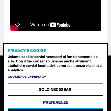
PRIVACY E COOKIE
Usiamo cookie tecnici necessari al funzionamento del
sito. Con il tuo consenso usiamo anche strumenti
CLASSIFICA INDIE
statistici e servizi facoltativi, come assistenza via chat e
analytics.
Classifica per indice di gradimento generata dall analisi di
uscite, streaming web e rilevamenti radio.
COOKIE POLICY
PRIVACY
CONTATTA
CHI SIAMO
SOLO NECESSARI
TERMINI E CONDIZIONI
PRIVACY POLICY
PREFERENZE
COOKIES
PREFERENZE COOKIES