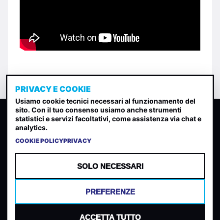
PRIVACY E COOKIE
Usiamo cookie tecnici necessari al funzionamento del
sito. Con il tuo consenso usiamo anche strumenti
CLASSIFICA INDIE
statistici e servizi facoltativi, come assistenza via chat e
analytics.
Classifica per indice di gradimento generata dall analisi di
uscite, streaming web e rilevamenti radio.
COOKIE POLICY
PRIVACY
CONTATTA
CHI SIAMO
SOLO NECESSARI
TERMINI E CONDIZIONI
PRIVACY POLICY
PREFERENZE
COOKIES
PREFERENZE COOKIES
ACCETTA TUTTO