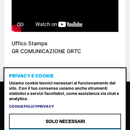
Uffico Stampa
GR COMUNICAZIONE GRTC
PRIVACY E COOKIE
Usiamo cookie tecnici necessari al funzionamento del
sito. Con il tuo consenso usiamo anche strumenti
CLASSIFICA INDIE
statistici e servizi facoltativi, come assistenza via chat e
analytics.
Classifica per indice di gradimento generata dall analisi di
uscite, streaming web e rilevamenti radio.
COOKIE POLICY
PRIVACY
CONTATTA
CHI SIAMO
SOLO NECESSARI