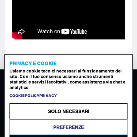
PRIVACY E COOKIE
Usiamo cookie tecnici necessari al funzionamento del
sito. Con il tuo consenso usiamo anche strumenti
CLASSIFICA INDIE
statistici e servizi facoltativi, come assistenza via chat e
analytics.
Classifica per indice di gradimento generata dall analisi di
uscite, streaming web e rilevamenti radio.
COOKIE POLICY
PRIVACY
CONTATTA
CHI SIAMO
SOLO NECESSARI
TERMINI E CONDIZIONI
PRIVACY POLICY
PREFERENZE
COOKIES
PREFERENZE COOKIES