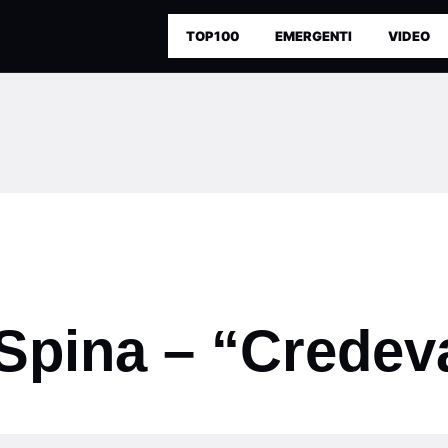
TOP100
EMERGENTI
VIDEO
Spina – “Credev