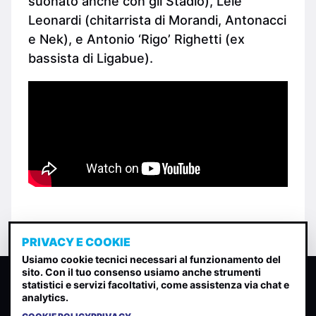
suonato anche con gli Stadio), Lele
Leonardi (chitarrista di Morandi, Antonacci
e Nek), e Antonio ‘Rigo’ Righetti (ex
bassista di Ligabue).
PRIVACY E COOKIE
Usiamo cookie tecnici necessari al funzionamento del
sito. Con il tuo consenso usiamo anche strumenti
CLASSIFICA INDIE
statistici e servizi facoltativi, come assistenza via chat e
analytics.
Classifica per indice di gradimento generata dall analisi di
uscite, streaming web e rilevamenti radio.