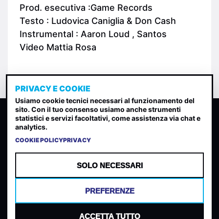
Prod. esecutiva :Game Records
Testo : Ludovica Caniglia & Don Cash
Instrumental : Aaron Loud , Santos
Video Mattia Rosa
PRIVACY E COOKIE
Usiamo cookie tecnici necessari al funzionamento del
sito. Con il tuo consenso usiamo anche strumenti
CLASSIFICA INDIE
statistici e servizi facoltativi, come assistenza via chat e
analytics.
Classifica per indice di gradimento generata dall analisi di
uscite, streaming web e rilevamenti radio.
COOKIE POLICY
PRIVACY
CONTATTA
CHI SIAMO
SOLO NECESSARI
TERMINI E CONDIZIONI
PRIVACY POLICY
PREFERENZE
COOKIES
PREFERENZE COOKIES
ACCETTA TUTTO