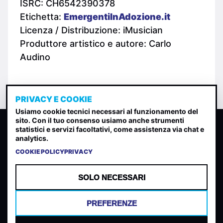
ISRC: CH6542390378
Etichetta:
EmergentiInAdozione.it
Licenza / Distribuzione: iMusician
Produttore artistico e autore: Carlo
Audino
PRIVACY E COOKIE
Usiamo cookie tecnici necessari al funzionamento del
sito. Con il tuo consenso usiamo anche strumenti
CLASSIFICA INDIE
statistici e servizi facoltativi, come assistenza via chat e
analytics.
Classifica per indice di gradimento generata dall analisi di
uscite, streaming web e rilevamenti radio.
COOKIE POLICY
PRIVACY
CONTATTA
CHI SIAMO
SOLO NECESSARI
TERMINI E CONDIZIONI
PRIVACY POLICY
PREFERENZE
COOKIES
PREFERENZE COOKIES