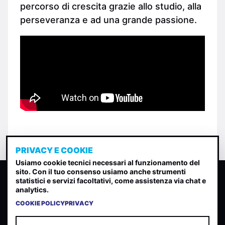
percorso di crescita grazie allo studio, alla
perseveranza e ad una grande passione.
PRIVACY E COOKIE
Usiamo cookie tecnici necessari al funzionamento del
sito. Con il tuo consenso usiamo anche strumenti
CLASSIFICA INDIE
statistici e servizi facoltativi, come assistenza via chat e
analytics.
Classifica per indice di gradimento generata dall analisi di
uscite, streaming web e rilevamenti radio.
COOKIE POLICY
PRIVACY
CONTATTA
CHI SIAMO